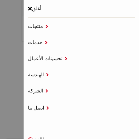
أغلق

منتجات
MENU

خدمات
الصفحة الرئيسية
أنظمة حفر الكور

تحسينات الأعمال
ستاند كور

الهندسة
ستاند كور

الشركة
اتصل بنا

منصات الحفر المستخدمة مع آلات الحفر Hilti
المصممة لجعل أعمال الحفر أسهل وأسرع.