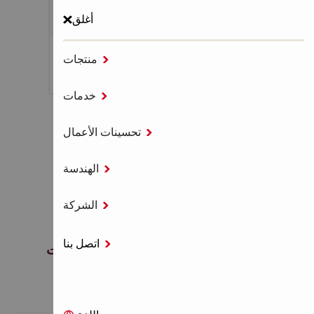
أغلق

منتجات
MENU

خدمات
الصفحة الرئيسية
أنظمة التثبيت

تحسينات الأعمال
مثبتات التعدين

الهندسة
مثبتات التعدين

الشركة
اتصل بنا

العديد من المنتجات المتعلقة بالتعدين لتطبيقات
الربط.