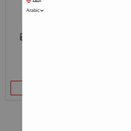
اللغة
Arabic
برغي تثبيت سن خارجي HSA
عرض