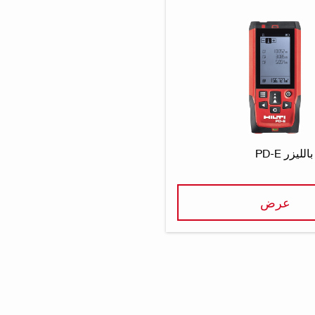
يزر PD-E
عرض