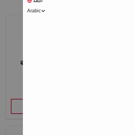
اللغة
Arabic
المطحنة الزاوية AG 230-24D
عرض